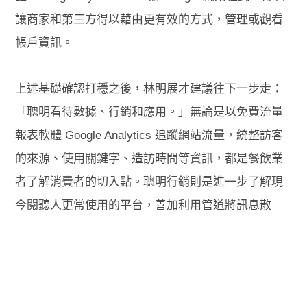
讓商家和第三方得以藉由更有效的方式，管理或觀看
帳戶資訊。
上述基礎確認打穩之後，林明展才建議往下一步走：
「聰明看待數據、行銷和應用。」無論是以免費流量
報表軟體 Google Analytics 追蹤網站流量，統整訪客
的來源、使用關鍵字、造訪時間等資訊，都是餐飲業
者了解消費者的切入點。聰明行銷則是進一步了解現
今閱聽人更常使用的平台，善加利用管道將訊息散
播。最後，聰明營運結合上述兩點，透過蒐集到的數
據，將其應用於產品研發、體驗設計或是行銷方式，
其中關鍵字搜尋網頁 Google Trends 也能協助分析受
眾搜尋過的項目，讓餐廳業者能看到和自己相關詞彙