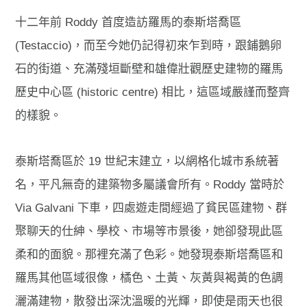
十二年前 Roddy 首度造訪羅馬的泰斯塔喬區
(Testaccio)，而至今她仍記得初來乍到時，跟鋪鵝卵
石的街道、充滿殘垣斷壁和雄偉壯觀歷史建物的羅馬
歷史中心區 (historic centre) 相比，這區域嚴謹而整齊
的樣貌。
泰斯塔喬區於 19 世紀末建立，以網格化城市系統著
名，平凡無奇的建築物多屬議會所有。Roddy 當時於
Via Galvani 下車，四處遊走間經過了貧民區建物、群
聚聊天的仕紳、學校、市場等市景後，她卻發現此區
柔和的面貌。那裡充滿了色彩。她發現泰斯塔喬區和
羅馬其他區域很像，橘色、土黃、灰黃與褐黃的色調
灑滿建物，散發出深沈溫暖的光輝，即使是雨天也很