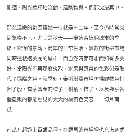
閒適，陽光柔和地流動，建築物與人們都沈浸其中。
那兒溫暖的氛圍讓她一待就是十二年，至今仍時常感
到驚嘆不已，尤其是秋天——最適合這個城市的季
節。宏偉的景觀、簡單的日常生活、無數的街邊市場
同時造就這美麗的城市。而自然時節可想而知有多美
好，當陽光不再那麼炙烈，水果與蔬菜的色彩倒是取
代了豔陽之色。秋季時，泰斯塔喬市場彷彿鮮橘色打
翻了般。當季盛產的橙子、柑橘、柿子，以及幾乎各
個攤販的都能瞧見的大大的橘黃色笑容——切片南
瓜。
南瓜有超過上百類品種，在羅馬的市場裡也充滿各式