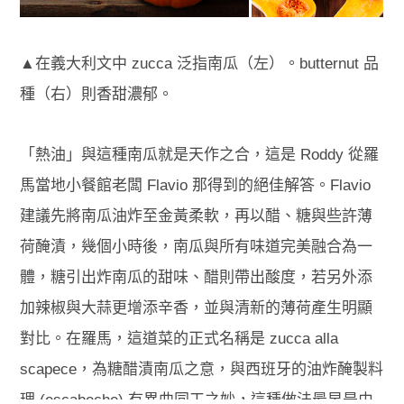
▲在義大利文中 zucca 泛指南瓜（左）。butternut 品
種（右）則香甜濃郁。
「熱油」與這種南瓜就是天作之合，這是 Roddy 從羅
馬當地小餐館老闆 Flavio 那得到的絕佳解答。Flavio
建議先將南瓜油炸至金黃柔軟，再以醋、糖與些許薄
荷醃漬，幾個小時後，南瓜與所有味道完美融合為一
體，糖引出炸南瓜的甜味、醋則帶出酸度，若另外添
加辣椒與大蒜更增添辛香，並與清新的薄荷產生明顯
對比。在羅馬，這道菜的正式名稱是 zucca alla
scapece，為糖醋漬南瓜之意，與西班牙的油炸醃製料
理 (escabeche) 有異曲同工之妙，這種做法最早是由