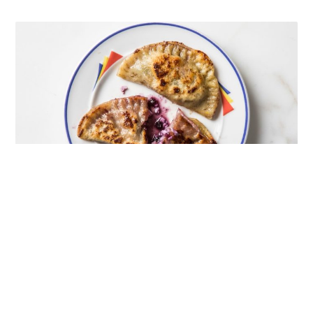
2. 鹹鹹吃
接著來試試鹹的，畢竟這是起司嘛！凝乳碎塊的質地
光是搭配橄欖油之類的簡單配料就很棒，但是來點對
比口感也不賴，好比酥脆的洋芋片、多汁的番茄都頗
有意思。