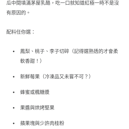
瓜中間填滿茅屋乳酪，吃一口就知道紅極一時不是沒
有原因的。
配料任你選：
鳳梨、桃子、李子切碎（記得選熟透的才會柔
軟香甜！）
新鮮莓果（冷凍品又未嘗不可？）
蜂蜜或楓糖漿
果醬與烘烤堅果
蘋果塊與少許肉桂粉