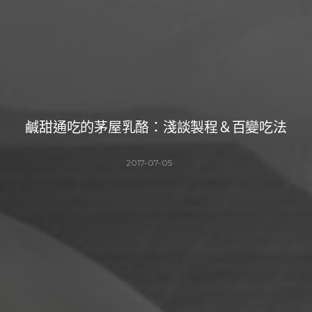
鹹甜通吃的茅屋乳酪：淺談製程＆百變吃法
2017-07-05