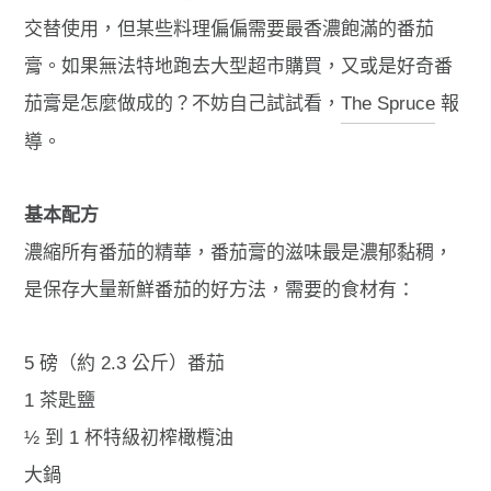
交替使用，但某些料理偏偏需要最香濃飽滿的番茄
膏。如果無法特地跑去大型超市購買，又或是好奇番
茄膏是怎麼做成的？不妨自己試試看，
The Spruce
報
導。
基本配方
濃縮所有番茄的精華，番茄膏的滋味最是濃郁黏稠，
是保存大量新鮮番茄的好方法，需要的食材有：
5 磅（約 2.3 公斤）番茄
1 茶匙鹽
½ 到 1 杯特級初榨橄欖油
大鍋