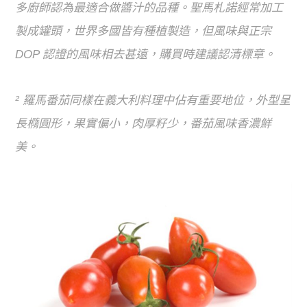
多廚師認為最適合做醬汁的品種。聖馬札諾經常加工
製成罐頭，世界多國皆有種植製造，但風味與正宗
DOP 認證的風味相去甚遠，購買時建議認清標章。
² 羅馬番茄同樣在義大利料理中佔有重要地位，外型呈
長橢圓形，果實偏小，肉厚籽少，番茄風味香濃鮮
美。