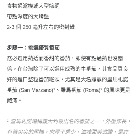
食物過濾機或大型篩網
帶點深度的大烤盤
2-3 個 250 毫升左右的密封罐
步驟一：挑選優質番茄
務必選用熟透而香甜的番茄，即使有點過熟也沒關
係。在台灣除了可以選用成熟的牛番茄，其實品質良
好的進口整粒番茄罐頭，尤其是大名鼎鼎的聖馬札諾
番茄 (San Marzano)¹、羅馬番茄 (Roma)² 的風味更是
飽滿。
¹ 聖馬札諾堪稱義大利最出名的番茄之一，外型修長，
有著尖尖的尾端，肉厚子房少，滋味甜美微酸，是許