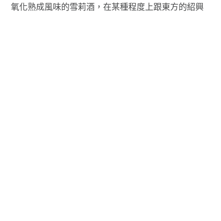
氧化熟成風味的雪莉酒，在某種程度上跟東方的紹興
酒有異曲同工之妙，所以會搭紹興的料理，通常也很
搭雪莉。尤其是熱炒的蔭豉鮮蚵、宮保皮蛋，與雪莉
酒簡直是令人費解的絕代佳偶。