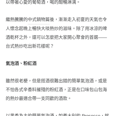
以帶著心愛的葡萄酒，喝的酣暢淋漓。
繼熱騰騰的
中式鍋物篇
後，漸漸走入初夏的天氣也令
人懷念起晚上暢快大啖熱炒的滋味。除了用冰涼的啤
酒乾杯之外，還可以怎麼把大家開心聚會的首選——
台式熱炒吃出新花樣呢？
氣泡酒、粉紅酒
雖然很老梗，但是搭酒很難出錯的簡單氣泡酒，或是
不怕各式辛香料摧殘的粉紅酒，正是在口味包山包海
的熱炒最適合帶一支同歡的酒款。
以果香為主的簡單氣泡酒，如義大利的 Prosecco，就