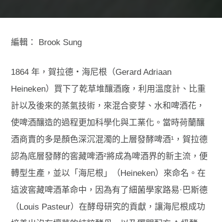
編輯：
Brook Sung
1864 年，賀拉德‧海尼根（Gerard Adriaan
Heineken）買下了乾草堆釀酒廠，
利用溫度計、
比重
計以及後來的蒸氣技術，來混合麥芽、水和啤酒花，
使啤酒釀造的過程更加科學化與工業化。當時荷蘭釀
酒商賣的多是顏色深沉混濁的上層發酵啤酒¹，賀拉德
認為底層發酵
的窖藏
啤酒²將成為啤酒界的新主流，便
轉型生產，並以「海尼根」
（Heineken）
來命名。在
這波窖藏啤酒革命中，
因為有了
細菌學家
路易·巴斯德
（Louis Pasteur）
在酵母研究的貢獻，讓海尼根成功