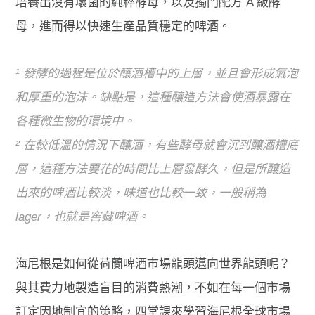
培養出沒有壞菌的純粹酵母，以及獨門配方 A 級酵
母，
進而
得以快速生產品質穩定的啤酒。
¹ 發酵的過程是位於釀酒槽中的上層，並且會形成氣泡
和厚重的泡沫。缺點是，這種釀造方法會
使酒
暴露在
各種微生物的環境中。
² 在較低溫的情況下釀酒，有些酵母就會沉到釀酒槽底
層，這種方法要花的時間比上層發酵久，但是所釀造
出來的啤酒比較淡，味道也比較一致，一般稱為
lager，也就是窖藏啤酒。
海尼根是如何從荷蘭啤酒市場龍頭邁向世界龍頭呢？
與其費力地製
造盲
目的消費熱潮，不如在每一個市場
訂定因地制宜的策略，四堂課來學習海尼根全球市場