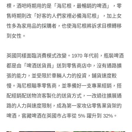
標，酒吧時期用的是「海尼根，最暢銷的啤酒」，零
售時期則改「好客的人們家裡必備海尼根」，
加上女
性多為家
用品的採購者，
也使海尼根將
訴求目標轉移
到女性。
英國同樣面臨消費模式改變
。
1970 年代前，瓶裝啤酒
都是由「啤酒送貨員」送到零售商店中，沒有通路擴
張的能力，並受限於車輛人力的投資，鋪貨速度較
慢
。
海尼根瞄準零售商，並準備好一支專業經銷，搭
配經銷配送物流客製化的送貨方式，
一改過往擴展通
路的人力與速度限制，
成為第一家攻佔零售業
貨
架的
啤酒，窖藏啤酒在英國市占率從 5% 躍升到 32%。