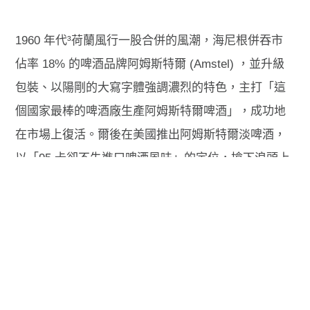
1960 年代³荷蘭風行一股合併的風潮，海尼根併吞市
佔率 18% 的
啤酒品牌
阿姆斯特爾 (Amstel) ，並升級
包裝、以陽剛的大寫字體強調濃烈的特色，主打「這
個國家最棒的啤酒廠生產阿姆斯特爾啤酒」，成功地
在市場上復活。爾後在美國推出阿姆斯特爾淡啤酒，
以「95 卡卻不失進口啤酒
風
味」的定位，搶下浪頭上
的淡啤酒市場，成為十大進口品牌中唯一的淡啤酒。
策略上以頂級的價位銷售海尼根，並用阿姆斯特爾啤
酒區隔市場，做為平價窖藏啤酒。
³ 荷蘭人啤酒年均銷量成長到 45.4 公升，相較過去二
十年翻了不只兩倍，海尼根的市佔率也從 21.7% 爬到