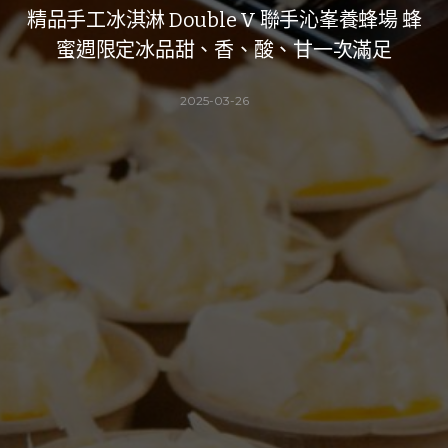
精品手工冰淇淋 Double V 聯手沁峯養蜂場 蜂
蜜週限定冰品甜、香、酸、甘一次滿足
2025-03-26