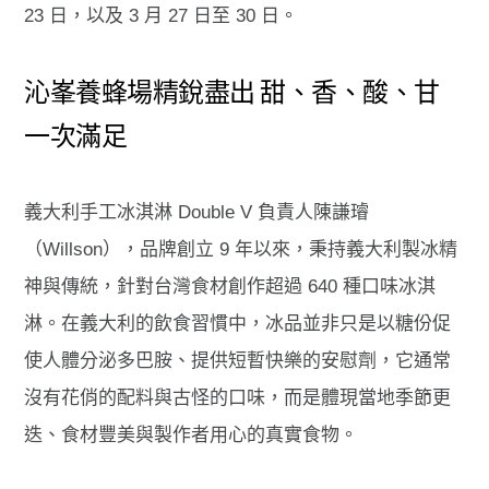
23 日，以及 3 月 27 日至 30 日。
沁峯養蜂場精銳盡出 甜、香、酸、甘
一次滿足
義大利手工冰淇淋 Double V 負責人陳謙璿
（Willson），品牌創立 9 年以來，秉持義大利製冰精
神與傳統，針對台灣食材創作超過 640 種口味冰淇
淋。在義大利的飲食習慣中，冰品並非只是以糖份促
使人體分泌多巴胺、提供短暫快樂的安慰劑，它通常
沒有花俏的配料與古怪的口味，而是體現當地季節更
迭、食材豐美與製作者用心的真實食物。