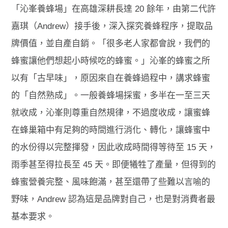
「沁峯養蜂場」在高雄深耕長達 20 餘年，由第二代許
嘉琪（Andrew）接手後，深入探究養蜂程序，提取品
牌價值，並自產自銷。「很多老人家都會說，我們的
蜂蜜讓他們想起小時候吃的蜂蜜。」沁峯的蜂蜜之所
以有「古早味」，原因來自在養蜂過程中，講求蜂蜜
的「自然熟成」。一般養蜂場採蜜，多半在一至三天
就收成，沁峯則尊重自然規律，不過度收成，讓蜜蜂
在蜂巢箱中有足夠的時間進行消化、轉化，讓蜂蜜中
的水份得以完整揮發，因此收成時間得等待至 15 天，
雨季甚至得拉長至 45 天。即便犧牲了產量，但得到的
蜂蜜營養完整、風味飽滿，甚至還帶了些難以言喻的
野味，Andrew 認為這是品牌對自己，也是對消費者最
基本要求。