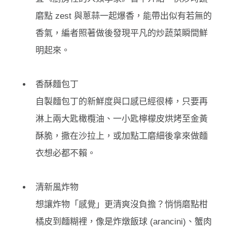
磨點 zest 與蔥蒜一起爆香，能帶出似有若無的
香氣，編者照著做後發現平凡的炒蔬菜瞬間鮮
明起來。
香酥麵包丁
自製麵包丁的新鮮度與口感已經很棒，只要再
淋上兩大匙橄欖油、一小匙檸檬皮烘烤至金黃
酥脆，撒在沙拉上，或加點工磨細後拿來做麵
衣想必都不賴。
清新風炸物
想讓炸物「感覺」更清爽沒負擔？悄悄磨點柑
橘皮到麵糊裡，像是炸燉飯球 (arancini)、蟹肉