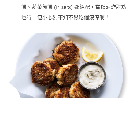
餅、蔬菜煎餅 (fritters) 都絕配，當然油炸甜點
也行。但小心別不知不覺吃個沒停啊！
讓醬汁、醬料煥然一新