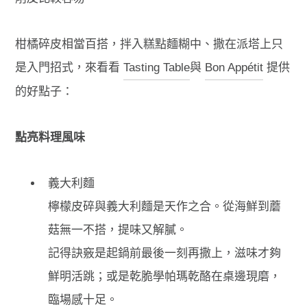
柑橘碎皮相當百搭，拌入糕點麵糊中、撒在派塔上只
是入門招式，來看看
Tasting Table
與
Bon Appétit
提供
的好點子：
點亮料理風味
義大利麵
檸檬皮碎與義大利麵是天作之合。從海鮮到蘑
菇無一不搭，提味又解膩。
記得訣竅是起鍋前最後一刻再撒上，滋味才夠
鮮明活跳；或是乾脆學帕瑪乾酪在桌邊現磨，
臨場感十足。