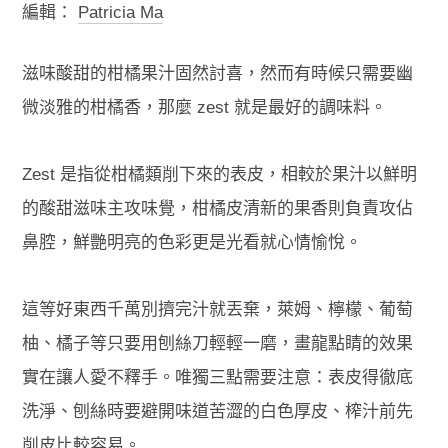
編輯：
Patricia Ma
滋味酸甜的柑橘果汁固然討喜，然而有時候只需要幽
微淡雅的柑橘香，那麼 zest 就是最好的調味料。
Zest 是指從柑橘類削下來的表皮，相較於果汁以鮮明
的酸甜滋味主攻味覺，柑橘皮清新的果香則負責攻佔
鼻腔，鮮艷明亮的色彩更是光看就心情愉悅。
這等好東西千萬別擠完汁就丟棄，萊姆、檸檬、葡萄
柚、橘子等只要用刨絲刀輕輕一磨，畫龍點睛的效果
實在讓人愛不釋手。唯獨三點需要注意：表皮得徹底
洗淨、刨絲時要避開味道苦澀的白色厚皮、榨汁前先
削皮比較容易。