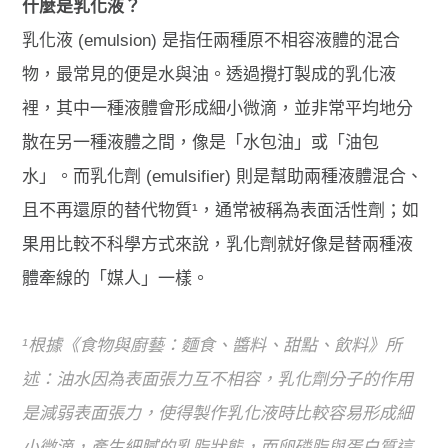
什麼是乳化液？
乳化液 (emulsion) 是指任兩種原不相容液體的混合
物，最常見的便是水與油。透過攪打製成的乳化液
裡，其中一種液體會形成細小微滴，並非常平均地分
散在另一種液體之間，像是「水包油」或「油包
水」。而乳化劑 (emulsifier) 則是幫助兩種液體混合、
且不再還原的替代物質¹，通常被稱為表面活性劑；如
果用比較不科學方式來說，乳化劑就好像是替兩種液
體牽線的「媒人」一樣。
¹根據《食物與廚藝：麵食、醬料、甜點、飲料》所
述：油水因為表面張力互不相容，乳化劑分子的作用
是減弱表面張力，使得製作乳化液時比較容易形成細
小微滴，產生細膩的乳脂狀態，而卵磷脂與蛋白質這