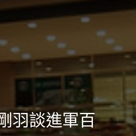
剛羽談進軍百