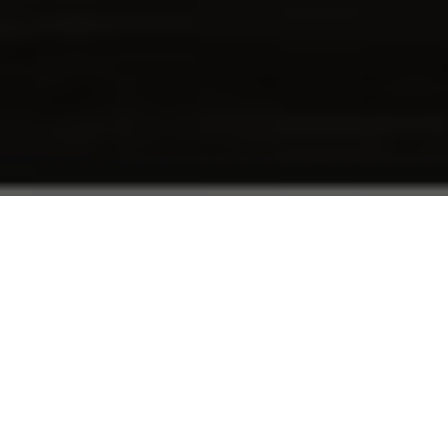
編輯：
Patricia Ma
1980 年代，麥當勞、肯德基、TGI FRIDAY’S 陸續進
入台灣，令人以為漢堡、薯條、炸雞就是美式料理的
全貌。
就在同一個年代，太平洋的另一端，美國正掀起一股