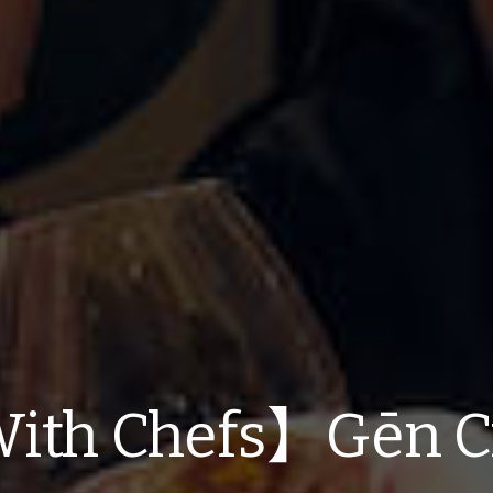
With Chefs】Gēn 