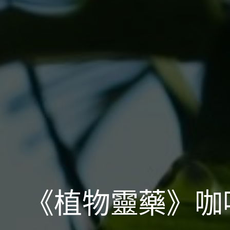
《植物靈藥》咖