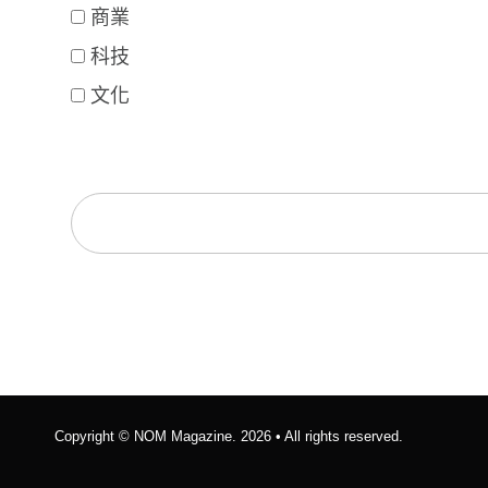
商業
科技
文化
Copyright ©
NOM Magazine
. 2026 • All rights reserved.