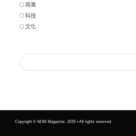
商業
科技
文化
Copyright ©
NOM Magazine
. 2026 • All rights reserved.