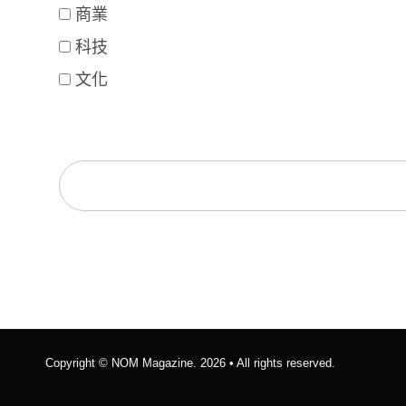
商業
科技
文化
Copyright ©
NOM Magazine
. 2026 • All rights reserved.