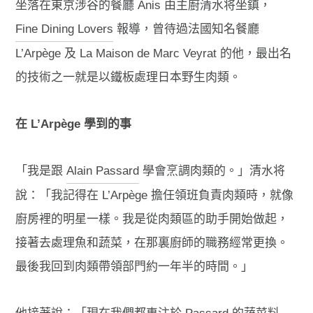
坐落在東京涉谷的餐廳 Anis 由主廚清水将坐鎮，
Fine Dining Lovers
報導，曾待過法國知名餐廳
L’Arpège 及 La Maison de Marc Veyrat 的他，
最出名
的技術之一
就是以鐵板處理日本野生肉類。
在 L’Arpège 學到的事
「我是跟
Alain Passard
學會烹調肉類的。」清水将
說：「我記得在 L’Arpège 擔任領班負責肉類時，就像
廚房裡的明星一樣。我是從肉類區的助手開始做起，
接著去處理魚和蔬菜，在那裏廚師的職務經常更換。
最後我回到肉類帶領部門約一年半的時間。」