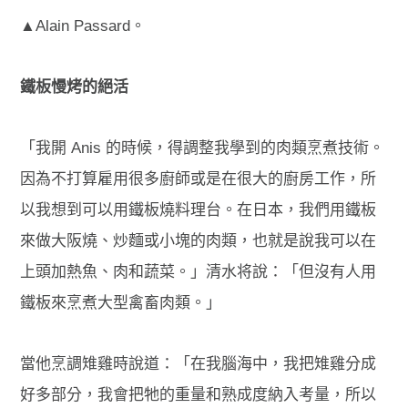
▲Alain Passard。
鐵板慢烤的絕活
「我開 Anis 的時候，得調整我學到的肉類烹煮技術。
因為不打算雇用很多廚師或是在很大的廚房工作，所
以我想到可以用鐵板燒料理台。在日本，我們用鐵板
來做大阪燒、炒麵或小塊的肉類，也就是說我可以在
上頭加熱魚、肉和蔬菜。」清水将說：「但沒有人用
鐵板來烹煮大型禽畜肉類。」
當他烹調雉雞
時說道
：「在我腦海中，我把雉雞分成
好多部分，我會把牠的重量和
熟成度納
入考量，所以